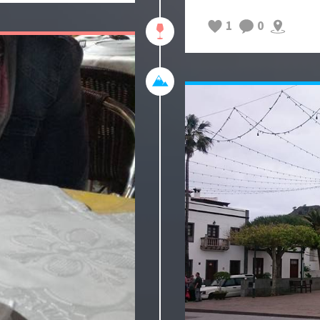
Ensuite, nous sommes
Señora de Africa qui
1
0
matin mais nous ne m
Direction ensuite le 
Cabildo : la municipa
qui marque l'emplac
morts des forces du g
Espagnole.