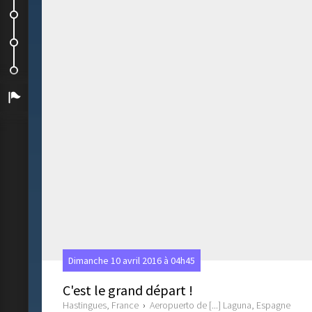
La côte sud
Petite pause
El Macizo de Teno et l'Ouest...
Arrivée
Dimanche 10 avril 2016 à 04h45
C'est le grand départ !
Hastingues, France
›
Aeropuerto de [...] Laguna, Espagne