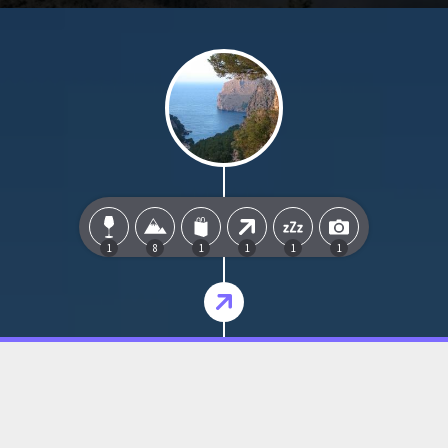
1
8
1
1
1
1