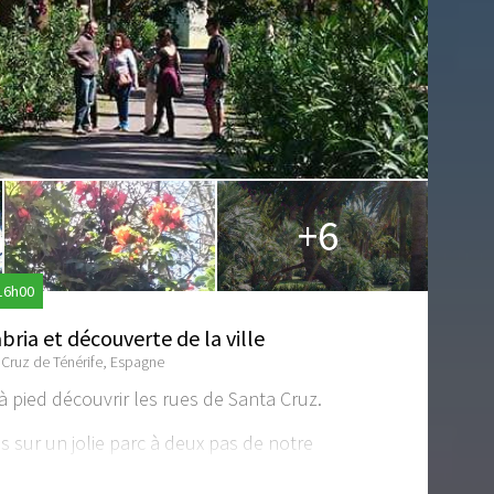
+6
 16h00
ria et découverte de la ville
] Cruz de Ténérife, Espagne
 pied découvrir les rues de Santa Cruz.
ur un jolie parc à deux pas de notre
Garcia Sanabria ou les habitants de Santa Cruz
le dimanche.