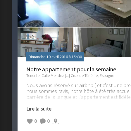
Dimanche 10 avril 2016 à 15h30
Notre appartement pour la semaine
Tenerife, Calle Mendez [...] Cruz de Ténérife, Espagne
Nous avons réservé sur airbnb ( et c'est une pre
nous sommes ravis, notre hôte à été très accuei
barrière de la langue et l'appartement est fidèle
plein centre de Santa Cruz dans un quartier cal
au niveau des petits commerces et des restaura
Lire la suite
https://www.airbnb.fr/rooms/4298298
0
0