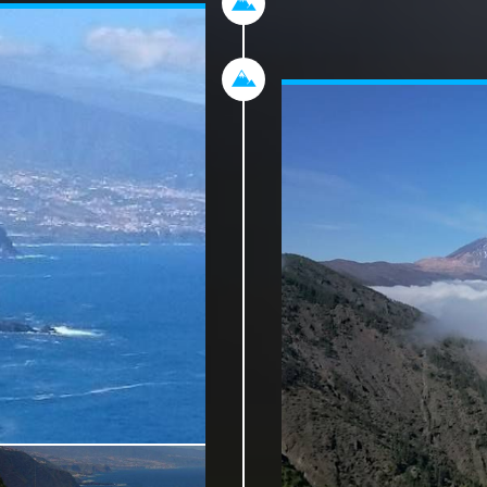
s avons bien échangé
plage a été créée da
importé du Sahara.