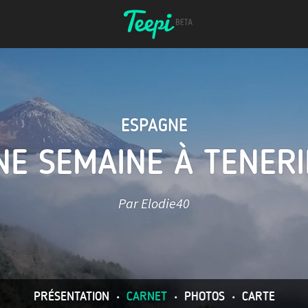
ESPAGNE
NE SEMAINE À TENERI
Par Elodie40
PRÉSENTATION
•
CARNET
•
PHOTOS
•
CARTE