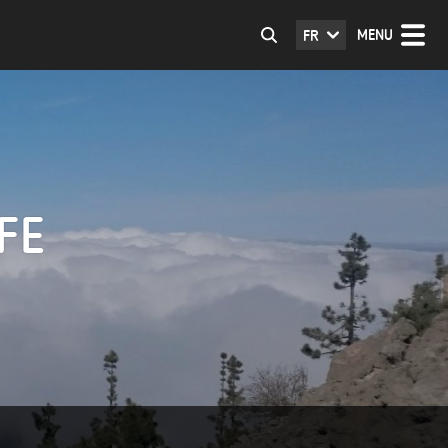
MENU
FR
FE