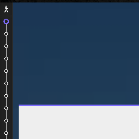
Départ
C'est le grand départ !
Notre appartement pour la...
Parque Garcìa Sanabria et...
Pour bien finir la journée...
Tegueste, La Laguna et la...
La côte nord, entre patrimoine...
Le parc national du Teide
Mercado Nuestra Señora de...
Las Cuevas Del Viento
La côte nord, entre patrimoine...