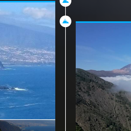
s avons bien échangé
plage a été créée da
importé du Sahara.