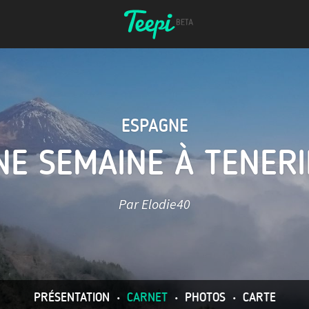
ESPAGNE
NE SEMAINE À TENERI
Par Elodie40
PRÉSENTATION
•
CARNET
•
PHOTOS
•
CARTE