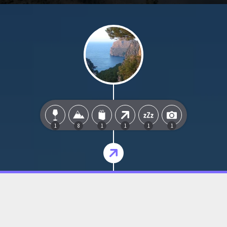
1
8
1
1
1
1