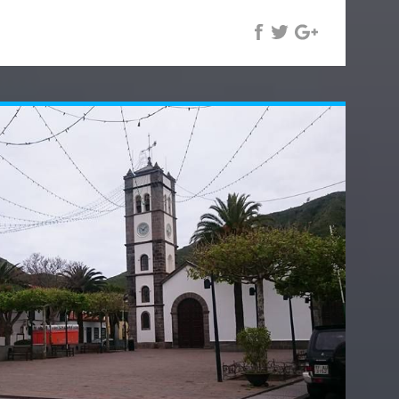
 arrivés sur la place du Mercado Nuestra
 malheureusement pour nous n'est ouvert que le
anquerons pas d'y revenir !!!
Palacio Insular (qui héberge les bureaux du
lité) et la Plaza de España avec sa croix massive
ement du Monumento de Los Caidos (dédié aux
énéral Franco pendant la guerre civile