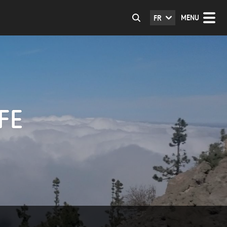
MENU
FR
FE