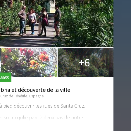
+6
 16h00
ria et découverte de la ville
] Cruz de Ténérife, Espagne
 pied découvrir les rues de Santa Cruz.
ur un jolie parc à deux pas de notre
Garcia Sanabria ou les habitants de Santa Cruz
le dimanche.