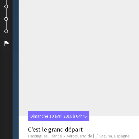
La côte sud
Petite pause
El Macizo de Teno et l'Ouest de l'île
Arrivée
Dimanche 10 avril 2016 à 04h45
C'est le grand départ !
Hastingues, France
›
Aeropuerto de [...] Laguna, Espagne