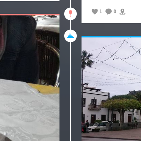
Ensuite, nous sommes
Señora de Africa qui
1
0
matin mais nous ne m
Direction ensuite le 
Cabildo : la municipa
qui marque l'emplac
morts des forces du g
Espagnole.