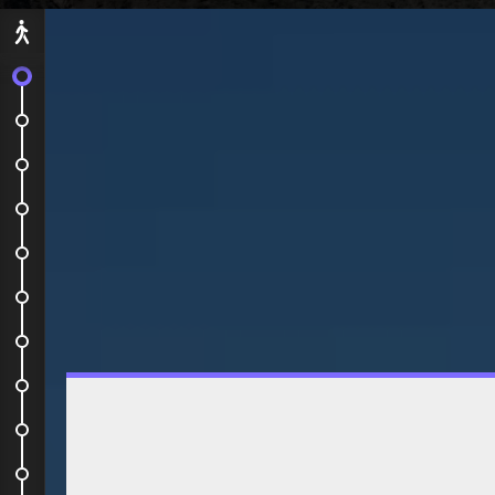
Départ
C'est le grand départ !
Notre appartement pour la...
Parque Garcìa Sanabria et...
Pour bien finir la journée, premier...
Tegueste, La Laguna et la pointe...
La côte nord, entre patrimoine et...
Le parc national du Teide
Mercado Nuestra Señora de Africa
Las Cuevas Del Viento
La côte nord, entre patrimoine et...