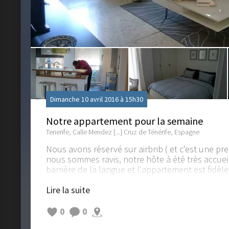
Dimanche 10 avril 2016 à 15h30
Notre appartement pour la semaine
Tenerife, Calle Mendez [...] Cruz de Ténérife, Espagne
Nous avons réservé sur airbnb ( et c'est une pre
nous sommes ravis, notre hôte à été très accuei
barrière de la langue et l'appartement est fidèle
plein centre de Santa Cruz dans un quartier cal
au niveau des petits commerces et des restaura
Lire la suite
https://www.airbnb.fr/rooms/4298298
0
0