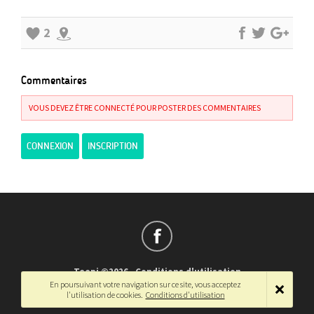
2
Commentaires
VOUS DEVEZ ÊTRE CONNECTÉ POUR POSTER DES COMMENTAIRES
CONNEXION
INSCRIPTION
Teepi ©2026
-
Conditions d'utilisation
En poursuivant votre navigation sur ce site, vous acceptez
Français
-
English
l'utilisation de cookies.
Conditions d'utilisation