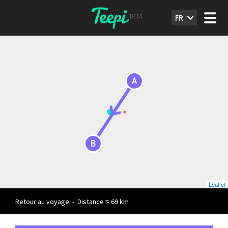
FR
A
B
Leaflet
Retour au voyage
-
Distance ≈ 69 km