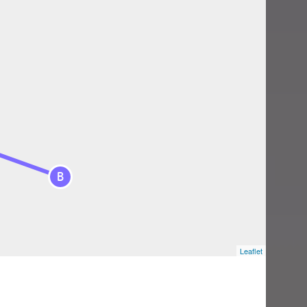
B
Leaflet