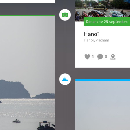
Dimanche 29 septembre 
Hanoï
Hanoï, Vietnam
1
0