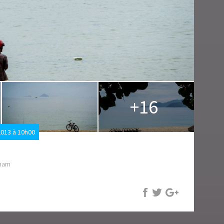
+16
013 à 10h00
tnam