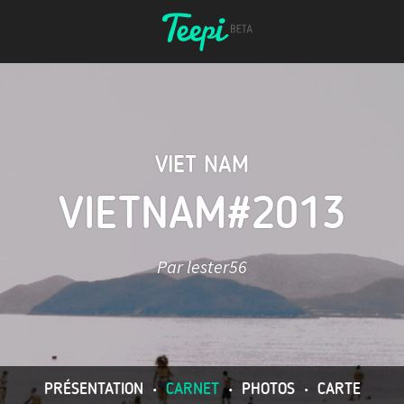
VIET NAM
VIETNAM#2013
Par lester56
PRÉSENTATION
•
CARNET
•
PHOTOS
•
CARTE