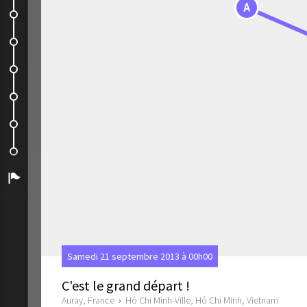
A
Phu Quoc
Phu Quoc
Ho Chi Minh-Ville et tunnels de...
Ho Chi Minh-Ville
Ho Chi Minh-Ville
Ho Chi Minh-Ville
Arrivée
Samedi 21 septembre 2013 à 00h00
C'est le grand départ !
Auray, France
›
Hô Chi Minh-Ville, Hô Chi Minh, Vietnam