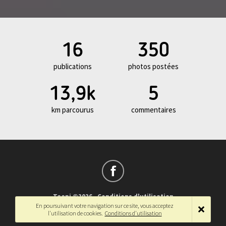
16
350
publications
photos postées
13,9k
5
km parcourus
commentaires
Teepi ©2026
-
Conditions d'utilisation
En poursuivant votre navigation sur ce site, vous acceptez
Français
-
English
l'utilisation de cookies.
Conditions d'utilisation