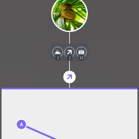
2
2
12
A