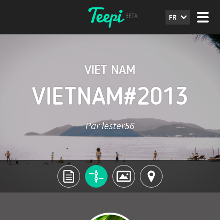
FR
VIET NAM
VIETNAM#2013
Par lester56