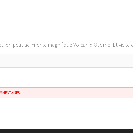
 d'ou on peut admirer le magnifique Volcan d'Osorno. Et visite
OMMENTAIRES