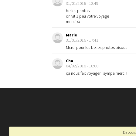
31/01/2016 - 12:49
belles photos...
on vit 1 peu votre voyage
merci ☺
Marie
31/01/2016 - 17:41
Merci pour les belles photos bisous
Cha
04/02/2016 - 10:00
ça nous fait voyager ! sympa merci !
En poursu