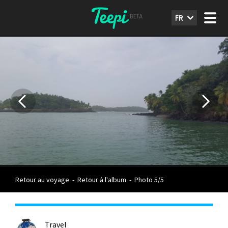
FR
Retour au voyage
-
Retour à l'album
-
Photo 5/5
Travel