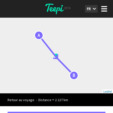
FR
A
B
Leaflet
Retour au voyage
-
Distance ≈ 2 227 km