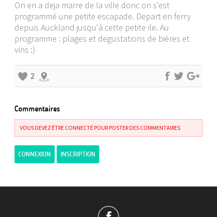
On en a deja marre de la ville donc on s'est
programmé une petite escapade. Depart en ferry
depuis Auckland jusqu'à cette petite ile. Au
programme : plages et degustations de bières et
vins :)
2
Commentaires
VOUS DEVEZ ÊTRE CONNECTÉ POUR POSTER DES COMMENTAIRES
CONNEXION
INSCRIPTION