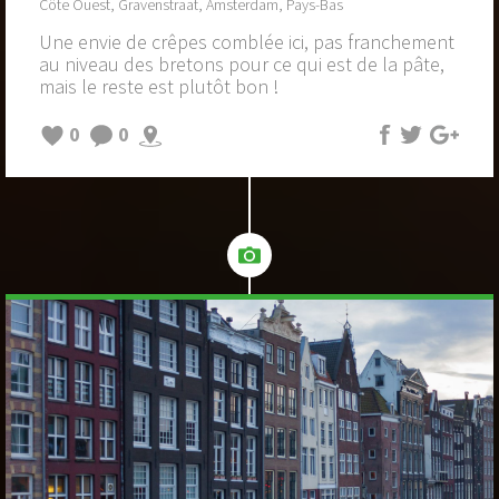
Côte Ouest, Gravenstraat, Amsterdam, Pays-Bas
Une envie de crêpes comblée ici, pas franchement
au niveau des bretons pour ce qui est de la pâte,
mais le reste est plutôt bon !
0
0