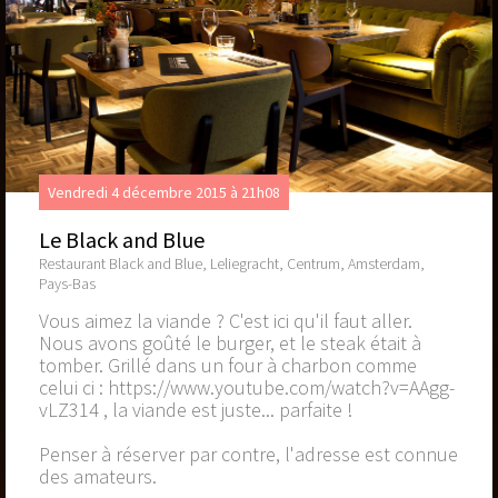
Vendredi 4 décembre 2015 à 21h08
Le Black and Blue
Restaurant Black and Blue, Leliegracht, Centrum, Amsterdam,
Pays-Bas
Vous aimez la viande ? C'est ici qu'il faut aller.
Nous avons goûté le burger, et le steak était à
tomber. Grillé dans un four à charbon comme
celui ci :
https://www.youtube.com/watch?v=AAgg-
vLZ314
, la viande est juste... parfaite !
Penser à réserver par contre, l'adresse est connue
des amateurs.