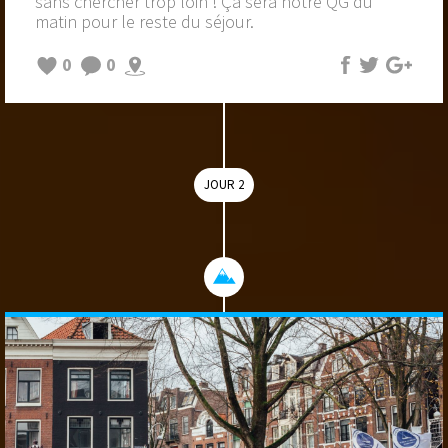
sans chercher trop loin ! Ça sera notre QG du
matin pour le reste du séjour.
0
0
JOUR 2