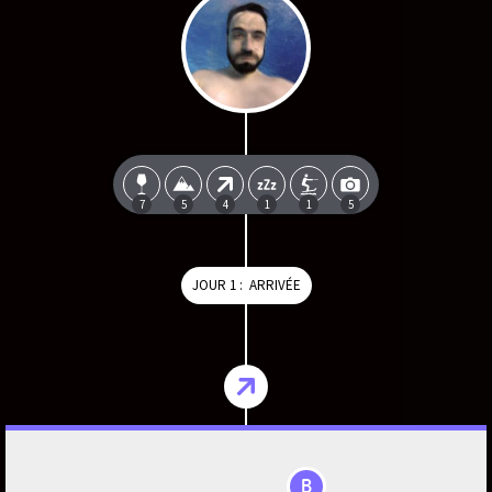
7
5
4
1
1
5
JOUR 1 : ARRIVÉE
B