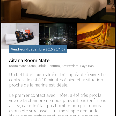
Vendredi 4 décembre 2015 à 17h57
Aitana Room Mate
Room Mate Aitana, IJdok, Centrum, Amsterdam, Pays-Bas
Un bel hôtel, bien situé et très agréable à vivre. Le
centre ville est à 10 minutes à pied et la situation
proche de la marina est idéale.
Le premier contact avec l'hôtel a été très pro: la
vue de la chambre ne nous plaisant pas (enfin pas
assez, car elle était pas horrible non plus) nous
avons été surclassés sur une simple demande.
Nous avons maintenant une vue sur la marina,