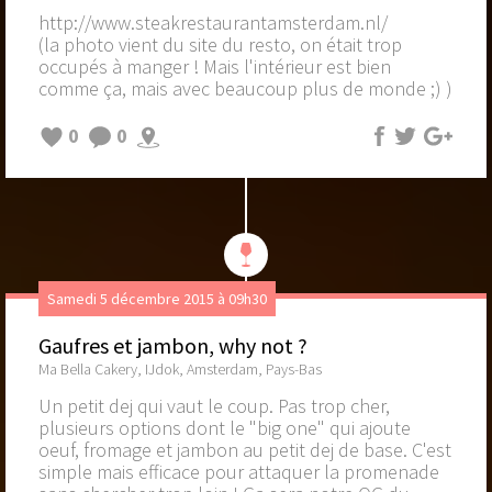
http://www.steakrestaurantamsterdam.nl/
(la photo vient du site du resto, on était trop
occupés à manger ! Mais l'intérieur est bien
comme ça, mais avec beaucoup plus de monde ;) )
0
0
Samedi 5 décembre 2015 à 09h30
Gaufres et jambon, why not ?
Ma Bella Cakery, IJdok, Amsterdam, Pays-Bas
Un petit dej qui vaut le coup. Pas trop cher,
plusieurs options dont le "big one" qui ajoute
oeuf, fromage et jambon au petit dej de base. C'est
simple mais efficace pour attaquer la promenade