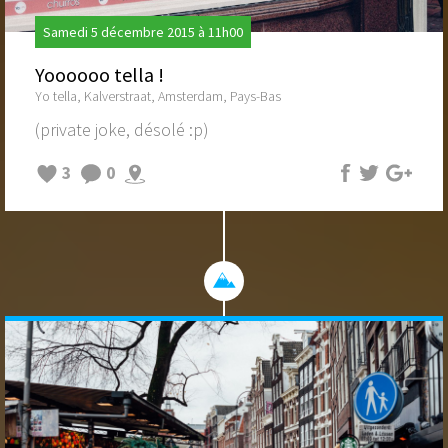
Samedi 5 décembre 2015 à 11h00
Yoooooo tella !
Yo tella, Kalverstraat, Amsterdam, Pays-Bas
(private joke, désolé :p)
3
0