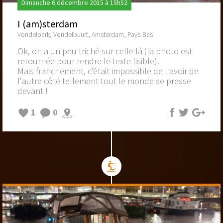
Dimanche 6 décembre 2015 à 15h52
I (am)sterdam
Vondelpark, Vondelbuurt, Amsterdam, Pays-Bas
Ok, on a un peu triché sur celle là (la photo est
retournée pour rendre le texte lisible).
Mais franchement, c'était impossible de l'avoir de
l'autre côté tellement tout le monde se presse
devant !
1
0