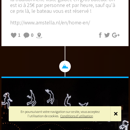
est ici à 25€ par personne et par heure, sauf qu'à
ce prix là, le bateau vous est réservé !
http://www.amstella.nl/en/home-en/
1
0
En poursuivant votre navigation sur ce site, vous acceptez
l'utilisation de cookies.
Conditions d'utilisation