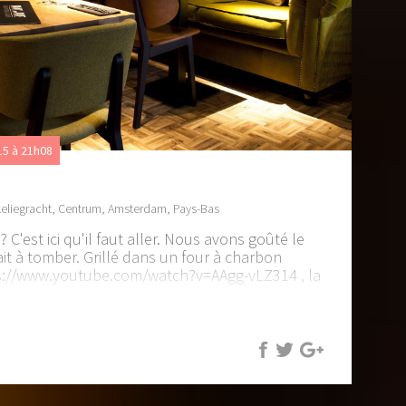
5 à 21h08
 Leliegracht, Centrum, Amsterdam, Pays-Bas
 C'est ici qu'il faut aller. Nous avons goûté le
tait à tomber. Grillé dans un four à charbon
s://www.youtube.com/watch?v=AAgg-vLZ314
, la
aite !
r contre, l'adresse est connue des amateurs.
taurantamsterdam.nl/
te du resto, on était trop occupés à manger !
 bien comme ça, mais avec beaucoup plus de