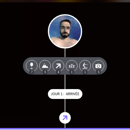
7
5
4
1
1
5
JOUR 1 : ARRIVÉE