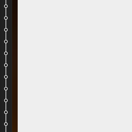
Balade dans le centre
Red light district
Petit détour par New York
Devant la gare
I-Dock : une bonne cuisine
Le tramway
Le (petit) central park...
Dej chez Jean Claude
I (am)sterdam
Amstella Charters
Amsterdam Light festival