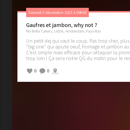
Samedi 5 décembre 2015 à 09h30
Gaufres et jambon, why not ?
Ma Bella Cakery, IJdok, Amsterdam, Pays-Bas
Un petit dej qui vaut le coup. Pas trop cher, plu
"big one" qui ajoute oeuf, fromage et jambon au 
C'est simple mais efficace pour attaquer la pr
trop loin ! Ça sera notre QG du matin pour le res
0
0