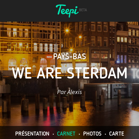
PAYS-BAS
WE ARE STERDAM
Par Alexis
PRÉSENTATION
•
CARNET
•
PHOTOS
•
CARTE