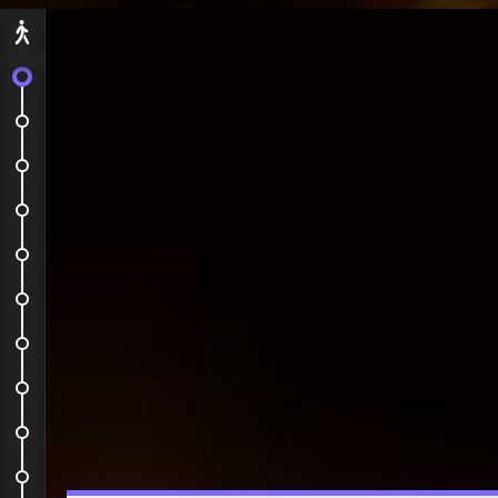
Départ
À vol d'oiseau: 50 minutes
Un petit tour de train
Aitana Room Mate
Première promenade
Le Black and Blue
Gaufres et jambon, why not ?
Nine streets et le Jordaan
Yoooooo tella !
Flower market
French food ?