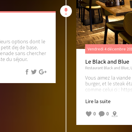
sieurs options dont le
petit dej de base.
Vendredi 4 décembre 201
omenade sans chercher
te du séjour.
Le Black and Blue
Restaurant Black and Blue,
Vous aimez la viande ?
burger, et le steak é
comme celui ci :
http
viande est juste... parf
Lire la suite
Penser à réserver pa
0
0
http://www.steakres
(la photo vient du si
Mais l'intérieur est