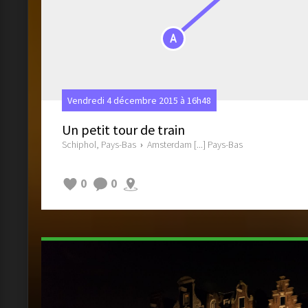
A
Vendredi 4 décembre 2015 à 16h48
Un petit tour de train
Schiphol, Pays-Bas
›
Amsterdam [...] Pays-Bas
0
0