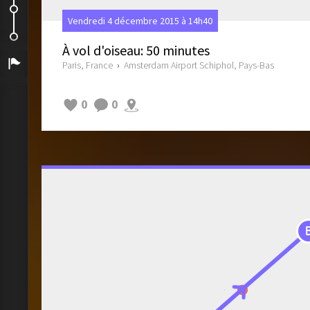
Supers sandwichs italiens
Vendredi 4 décembre 2015 à 14h40
Retour à la maison !
À vol d'oiseau: 50 minutes
Arrivée
Paris, France
›
Amsterdam Airport Schiphol, Pays-Bas
0
0