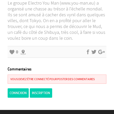
Le groupe Electro You Man (
www.you-man.eu
) a
organisé une chasse au trésor à l'échelle mondial.
Ils se sont amusé à cacher des vynil dans quelques
villes, dont Tokyo. On en a profité pour aller le
trouver, ce qui nous a permis de découvrir le Mud,
un café du côté de Shibuya, très cool, à faire si vous
voulez boire un coup dans le coin.
0
Commentaires
VOUS DEVEZ ÊTRE CONNECTÉ POUR POSTER DES COMMENTAIRES
CONNEXION
INSCRIPTION